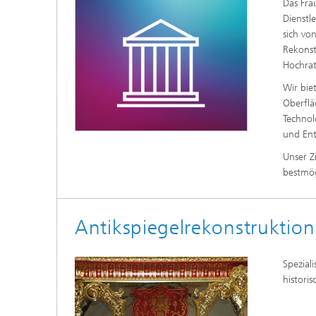
Das Fra
Dienstl
sich vo
Rekonst
Hochra
Wir bie
Oberflä
Technol
und Ent
Unser Z
bestmög
Antikspiegelrekonstruktion
Spezial
histori