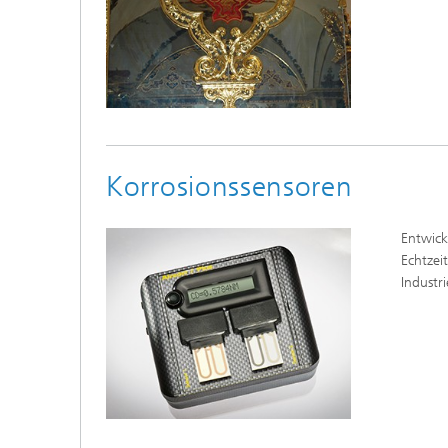
Korrosionssensoren
Entwick
Echtzei
Indust