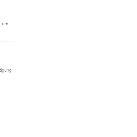
r, um
tigung
u