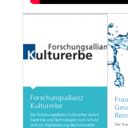
Forschungsallianz
Frau
Kulturerbe
Gesc
Rei
Die Forschungsallianz Kulturerbe vereint
Expertise und Technologien zum Schutz
Der Fra
und zur Digitalisierung des kulturellen