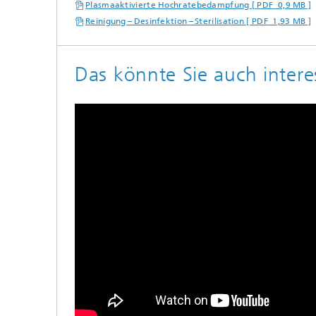
Plasmaaktivierte Hochratebedampfung [ PDF 0,9 MB ]
Reinigung – Desinfektion – Sterilisation [ PDF 1,93 MB ]
Das könnte Sie auch intere