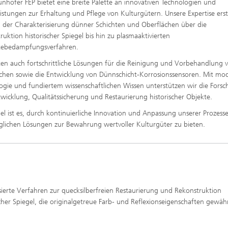
unhofer FEP bietet eine breite Palette an innovativen Technologien und
eistungen zur Erhaltung und Pflege von Kulturgütern. Unsere Expertise erst
n der Charakterisierung dünner Schichten und Oberflächen über die
ruktion historischer Spiegel bis hin zu plasmaaktivierten
tebedampfungsverfahren.
ten auch fortschrittliche Lösungen für die Reinigung und Vorbehandlung 
chen sowie die Entwicklung von Dünnschicht-Korrosionssensoren. Mit mo
ogie und fundiertem wissenschaftlichen Wissen unterstützen wir die Fors
wicklung, Qualitätssicherung und Restaurierung historischer Objekte.
iel ist es, durch kontinuierliche Innovation und Anpassung unserer Prozesse
lichen Lösungen zur Bewahrung wertvoller Kulturgüter zu bieten.
isierte Verfahren zur quecksilberfreien Restaurierung und Rekonstruktion
scher Spiegel, die originalgetreue Farb- und Reflexionseigenschaften gewähr