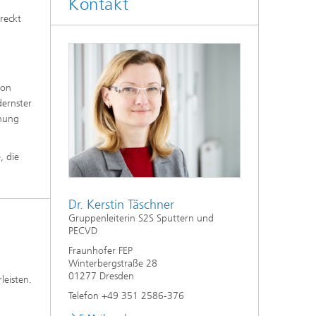
Kontakt
reckt
von
dernster
chung
, die
Dr. Kerstin Täschner
Gruppenleiterin S2S Sputtern und
PECVD
Fraunhofer FEP
Winterbergstraße 28
01277 Dresden
leisten.
Telefon +49 351 2586-376