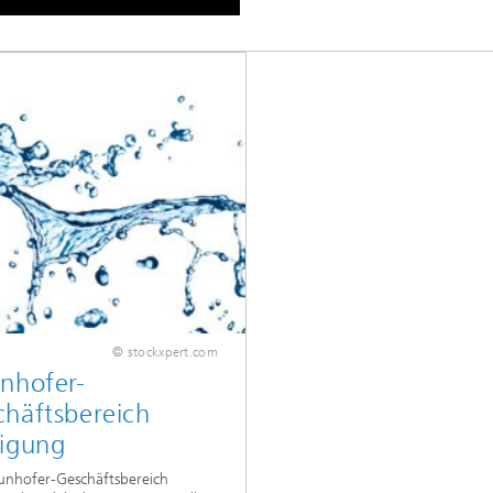
© stockxpert.com
nhofer-
häftsbereich
nigung
unhofer-Geschäftsbereich