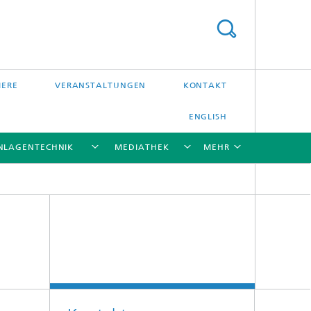
IERE
VERANSTALTUNGEN
KONTAKT
ENGLISH
NLAGENTECHNIK
MEDIATHEK
MEHR
[X]
[X]
[X]
[X]