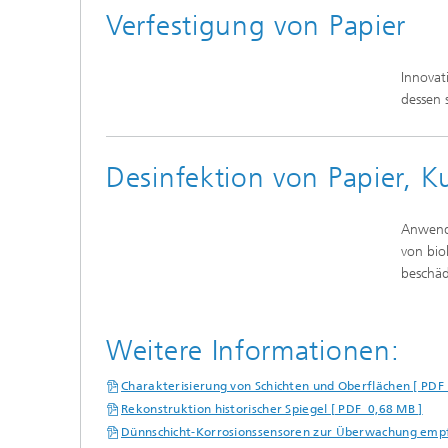
Verfestigung von Papier
Innovat
dessen s
Desinfektion von Papier, K
Anwendu
von bio
beschäd
Weitere Informationen:
Charakterisierung von Schichten und Oberflächen [ PDF
Rekonstruktion historischer Spiegel [ PDF 0,68 MB ]
Dünnschicht-Korrosionssensoren zur Überwachung empfi