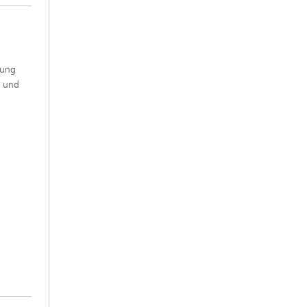
gung
r und