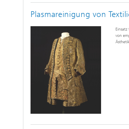
Plasmareinigung von Textil
Einsatz
von emp
Ästheti