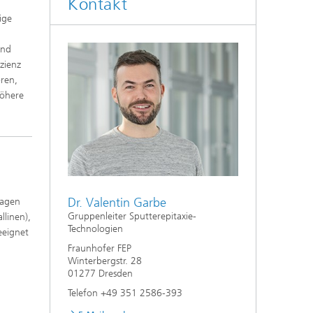
Kontakt
ige
und
zienz
oren,
höhere
Dr. Valentin Garbe
ragen
Gruppenleiter Sputterepitaxie-
llinen),
Technologien
eeignet
Fraunhofer FEP
Winterbergstr. 28
01277 Dresden
Telefon +49 351 2586-393