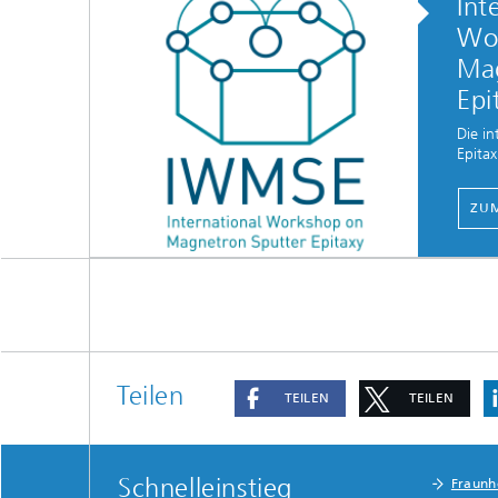
Int
Wo
Mag
Epi
Die i
Epitax
ZU
Teilen
TEILEN
TEILEN
Schnelleinstieg
Fraunh