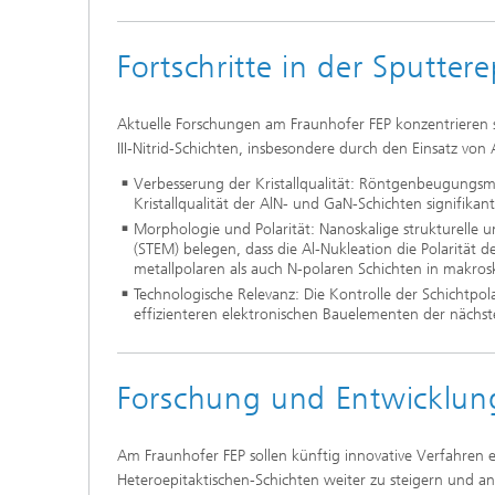
Fortschritte in der Sputtere
Aktuelle Forschungen am Fraunhofer FEP konzentrieren sic
III-Nitrid-Schichten, insbesondere durch den Einsatz vo
Verbesserung der Kristallqualität: Röntgenbeugungsm
Kristallqualität der AlN- und GaN-Schichten signifikant
Morphologie und Polarität: Nanoskalige strukturelle
(STEM) belegen, dass die Al-Nukleation die Polarität d
metallpolaren als auch N-polaren Schichten in makro
Technologische Relevanz: Die Kontrolle der Schichtpola
effizienteren elektronischen Bauelementen der nächs
Forschung und Entwicklun
Am Fraunhofer FEP sollen künftig innovative Verfahren 
Heteroepitaktischen-Schichten weiter zu steigern und an 