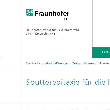
Fraunhofer-Institut für Elektronenstrahl-
und Plasmatechnik FEP
TECHN
Startseite
Industrielösungen
Zukunftsthemen
Sputter
TECHNOLOGIEN UND SERVICES
INDUSTRIELÖSUNGEN
ANLAGENTECHNIK
MEDIATHEK
Sputterepitaxie für die 