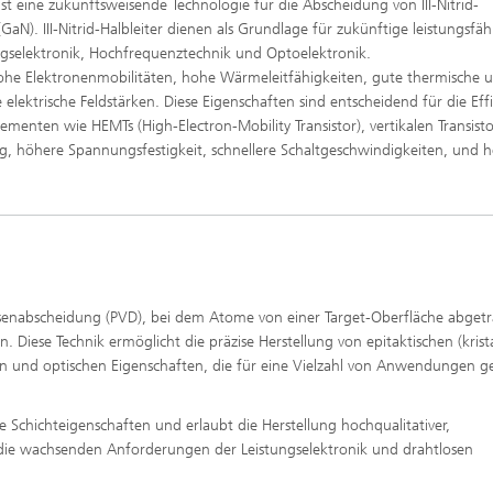
st eine zukunftsweisende Technologie für die Abscheidung von III-Nitrid-
GaN). III-Nitrid-Halbleiter dienen als Grundlage für zukünftige leistungsfäh
gselektronik, Hochfrequenztechnik und Optoelektronik.
hohe Elektronenmobilitäten, hohe Wärmeleitfähigkeiten, gute thermische 
lektrische Feldstärken. Diese Eigenschaften sind entscheidend für die Effi
ementen wie HEMTs (High-Electron-Mobility Transistor), vertikalen Transist
g, höhere Spannungsfestigkeit, schnellere Schaltgeschwindigkeiten, und 
phasenabscheidung (PVD), bei dem Atome von einer Target-Oberfläche abget
Diese Technik ermöglicht die präzise Herstellung von epitaktischen (krista
hen und optischen Eigenschaften, die für eine Vielzahl von Anwendungen g
ie Schichteigenschaften und erlaubt die Herstellung hochqualitativer,
ür die wachsenden Anforderungen der Leistungselektronik und drahtlosen