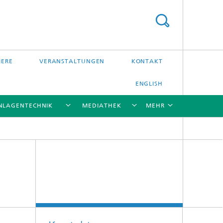
IERE
VERANSTALTUNGEN
KONTAKT
ENGLISH
NLAGENTECHNIK
MEDIATHEK
MEHR
[X]
[X]
[X]
[X]