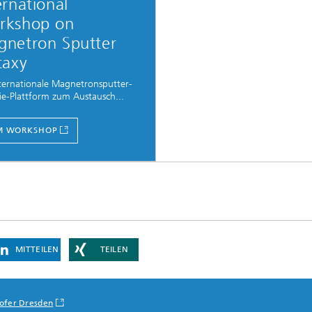
ernational
rkshop on
netron Sputter
taxy
nternationale Magnetronsputter-
ie-Plattform zum Austausch...
M WORKSHOP
MITTEILEN
TEILEN
ofer Dresden