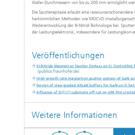
Wafer-Durchmessern von bis zu 200 mm ermöglicht we
Die Sputterepitaxie erlaubt eine ressourcenschonendere u
herkömmlichen Methoden wie MOCVD (metallorganische
Weiterentwicklung der III-Nitrid-Technologie bei. Sputte
der Leistungselektronik, insbesondere für Leistungskonv
Veröffentlichungen
III-Nitride Magnetron Sputter Epitaxy on Si: Controlling
(publica.fraunhofer.de)
High growth rate magnetron sputter epitaxy of GaN usi
Design of step-graded AlGaN buffers for GaN-on-Si h
Influence of Si(111) substrate off-cut on AlN film cryst
Weitere Informationen