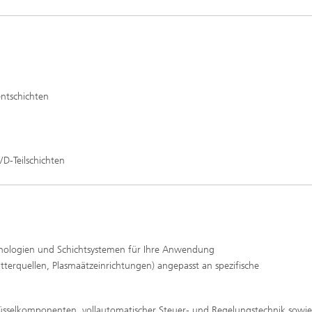
ntschichten
D-Teilschichten
nologien und Schichtsystemen für Ihre Anwendung
erquellen, Plasmaätzeinrichtungen) angepasst an spezifische
hlüsselkomponenten, vollautomatischer Steuer- und Regelungstechnik sowie