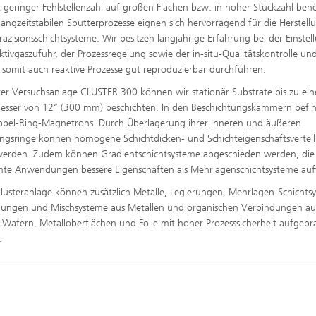
 geringer Fehlstellenzahl auf großen Flächen bzw. in hoher Stückzahl benö
langzeitstabilen Sputterprozesse eignen sich hervorragend für die Herstell
Präzisionsschichtsysteme. Wir besitzen langjährige Erfahrung bei der Einstel
ktivgaszufuhr, der Prozessregelung sowie der in-situ-Qualitätskontrolle un
somit auch reaktive Prozesse gut reproduzierbar durchführen.
rer Versuchsanlage CLUSTER 300 können wir stationär Substrate bis zu ei
sser von 12‘‘ (300 mm) beschichten. In den Beschichtungskammern befi
ppel-Ring-Magnetrons. Durch Überlagerung ihrer inneren und äußeren
ngsringe können homogene Schichtdicken- und Schichteigenschaftsvertei
 werden. Zudem können Gradientschichtsysteme abgeschieden werden, die
te Anwendungen bessere Eigenschaften als Mehrlagenschichtsysteme auf
Clusteranlage können zusätzlich Metalle, Legierungen, Mehrlagen-Schichts
ungen und Mischsysteme aus Metallen und organischen Verbindungen auf
m-Wafern, Metalloberflächen und Folie mit hoher Prozesssicherheit aufgeb
.