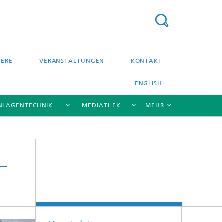
IERE
VERANSTALTUNGEN
KONTAKT
ENGLISH
NLAGENTECHNIK
MEDIATHEK
MEHR
[X]
[X]
[X]
[X]
–