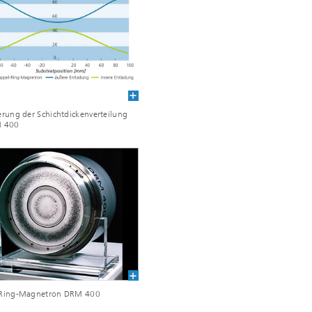
rung der Schichtdickenverteilung
M 400
Ring-Magnetron DRM 400