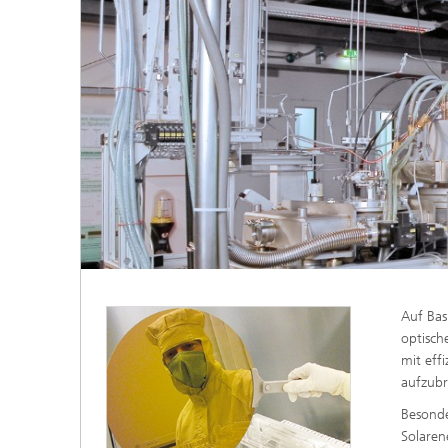
Auf Bas
optisch
mit eff
aufzubr
Besonde
Solaren