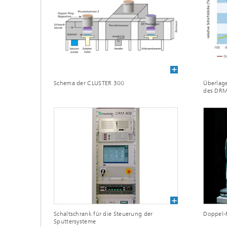
Schema der CLUSTER 300
Überlage
des DR
Schaltschrank für die Steuerung der
Doppel-
Sputtersysteme