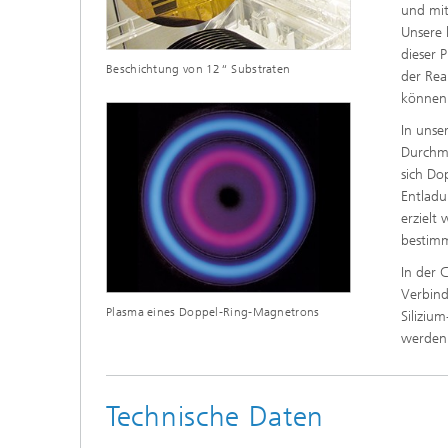
und mit
Unsere 
dieser 
Beschichtung von 12“ Substraten
der Rea
können 
In unse
Durchme
sich Do
Entladu
erzielt
bestimm
In der 
Verbind
Plasma eines Doppel-Ring-Magnetrons
Siliziu
werden
Technische Daten