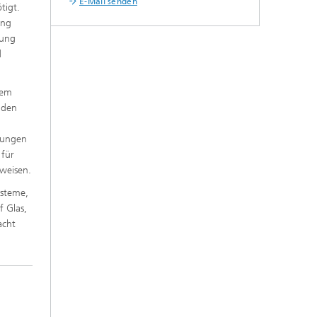
E-Mail senden
tigt.
ung
lung
d
nem
nden
lungen
 für
weisen.
ysteme,
 Glas,
racht