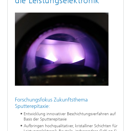
die Leistungselektronik
Forschungsfokus Zukunftsthema
Sputterepitaxie:
Entwicklung innovativer Beschichtungsverfahren auf
Basis der Sputterepitaxie
Aufbringen hochqualitativer, kristalliner Schichten für