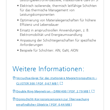
Leistungselektronik-Bauteile, insbesondere GaN on Si
Elektrisch isolierende, thermisch leitfähige Schichten
für das thermische Management von
Leistungskomponenten
Optimierung von Materialeigenschaften für höhere
Effizienz und Lebensdauer
Einsatz in anspruchsvollen Anwendungen, z. B.
Elektromobilität und Energieumwandlung
Anpassung der Schichteigenschaften für spezifische
Anforderungen
Beispiele für Schichten: AlN, GaN, AlON
Weitere Informationen:
Versuchsanlage für das stationäre Magnetronsputtern –
CLUSTER 300 [ PDF 0,67 MB ]
Double Ring Magnetron – DRM 400 [ PDF 2,79 MB ]
Dünnschicht-Korrosionssensoren zur Überwachung
empfindlicher Objekte [ PDF 0,44 MB ]