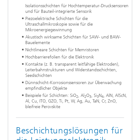
Isolationsschichten für Hochtemperatur-Drucksensoren
und für Bauteil-integrierte Sensorik
Piezoelektrische Schichten für die
Ultraschallmikroskopie sowie für die
Mikroenergiegewinnung
Akustisch wirksame Schichten für SAW- und BAW-
Bauelemente
Nichtlineare Schichten für Memristoren
Hochbarrierefolien für die Elektronik
Kontakte (z. B. transparent leitfähige Elektroden),
Leiterbahnstrukturen und Widerstandsschichten,
Seedschichten
Dünnschicht-Korrosionssensoren zur Überwachung
empfindlicher Objekte
Beispiele für Schichten: SiO
, Al
O
, Si
N
, AlN, AlScN,
2
2
3
3
4
Al, Cu, ITO, GZO, Ti, Pt, W, Ag, Au, TaN, Cr, ZnO,
bleifreie Perovskite
Beschichtungslösungen für