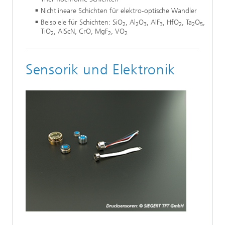
Nichtlineare Schichten für elektro-optische Wandler
Beispiele für Schichten: SiO
, Al
O
, AlF
, HfO
, Ta
O
,
2
2
3
3
2
2
5
TiO
, AlScN, CrO, MgF
, VO
2
2
2
Sensorik und Elektronik