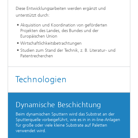
Diese Entwicklungsarbeiten werden ergänzt und
unterstützt durch:
Akquisition und Koordination von geförderten
Projekten des Landes, des Bundes und der
Europäischen Union
Wirtschaftlichkeitsbetrachtungen
Studien zum Stand der Technik, z. B. Literatur- und
Patentrecherchen
Technologien
Dynamische Beschichtung
Beim dynamischen Sputtern wird das Substrat an der
Sputterquelle vorbeigeführt, wie es in in in-line-Anlagen
für große oder viele kleine Substrate auf Paletten
verwendet wird.