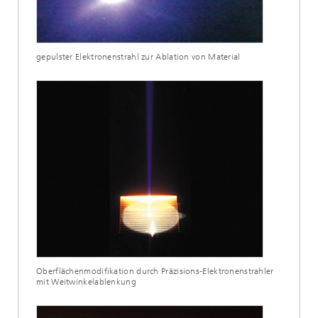
gepulster Elektronenstrahl zur Ablation von Material
Oberflächenmodifikation durch Präzisions-Elektronenstrahler
mit Weitwinkelablenkung