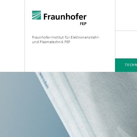
Fraunhofer-Institut für Elektronenstrahl-
und Plasmatechnik FEP
TECHN
TECHNOLOGIEN UND SERVICES
INDUSTRIELÖSUNGEN
ANLAGENTECHNIK
MEDIATHEK