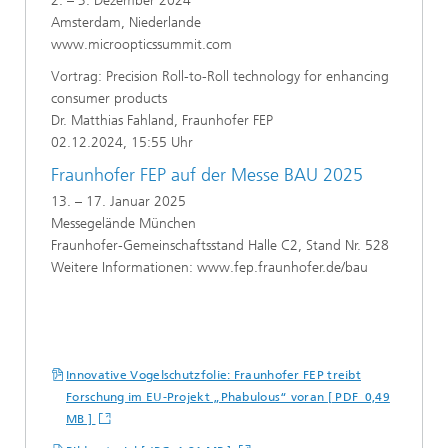
2. – 3. Dezember 2024
Amsterdam, Niederlande
www.microopticssummit.com
Vortrag: Precision Roll-to-Roll technology for enhancing
consumer products
Dr. Matthias Fahland, Fraunhofer FEP
02.12.2024, 15:55 Uhr
Fraunhofer FEP auf der Messe BAU 2025
13. – 17. Januar 2025
Messegelände München
Fraunhofer-Gemeinschaftsstand Halle C2, Stand Nr. 528
Weitere Informationen: www.fep.fraunhofer.de/bau
Innovative Vogelschutzfolie: Fraunhofer FEP treibt
Forschung im EU-Projekt „Phabulous“ voran [ PDF 0,49
MB ]